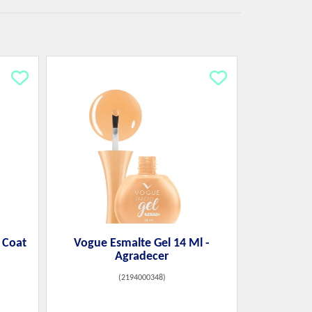
p Coat
Vogue Esmalte Gel 14 Ml -
Agradecer
(
2194000348
)