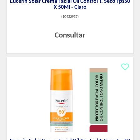
Eucerin Solar Crema Facial Oil Control T. Seco Fps50
X 50Ml - Claro
(
10432937
)
Consultar