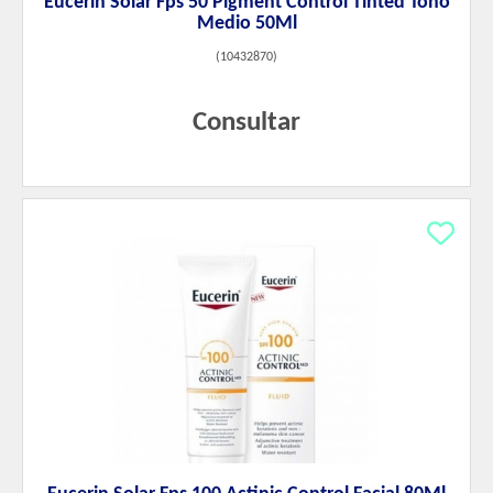
Eucerin Solar Fps 50 Pigment Control Tinted Tono
Medio 50Ml
(
10432870
)
Consultar