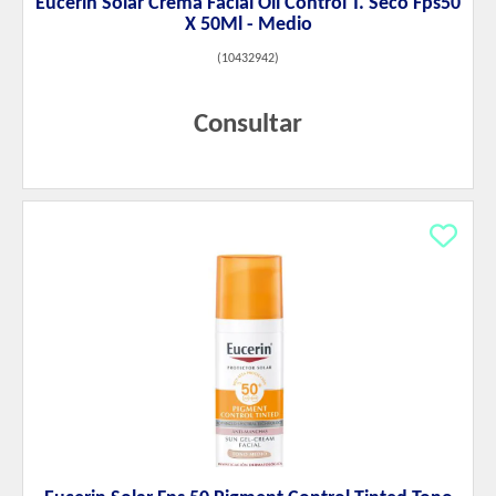
Eucerin Solar Crema Facial Oil Control T. Seco Fps50
X 50Ml - Medio
(
10432942
)
Consultar