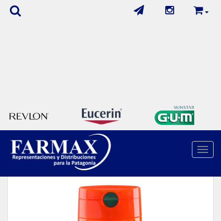
Cuidado Del Cabello
/
Shampoo Y Acondicionador
/
Toggle
Fructis Goodbye Daños Shampoo X 200Ml