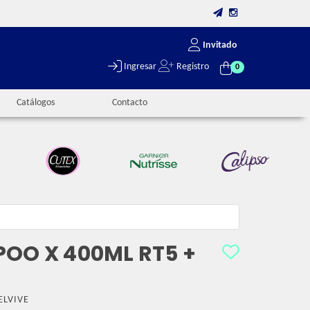
Invitado
Ingresar
Registro
0
Catálogos
Contacto
POO X 400ML RT5 +
ELVIVE