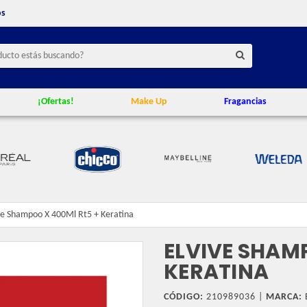
os
¡Ofertas!
Make Up
Fragancias
ve Shampoo X 400Ml Rt5 + Keratina
ELVIVE SHAM
KERATINA
CÓDIGO:
210989036 |
MARCA: