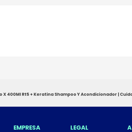
 X 400Ml Rt5 + Keratina
Shampoo Y Acondicionador
|
Cuida
EMPRESA
LEGAL
A