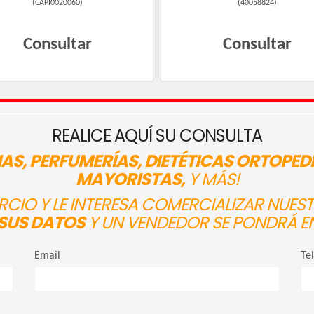
(
CAPI0020060
)
(
40058824
)
Consultar
Consultar
REALICE AQUÍ SU CONSULTA
AS, PERFUMERÍAS, DIETÉTICAS ORTOPED
MAYORISTAS,
Y MÁS!
ERCIO Y LE INTERESA COMERCIALIZAR NUE
SUS DATOS
Y UN VENDEDOR SE PONDRÁ E
Email
Te