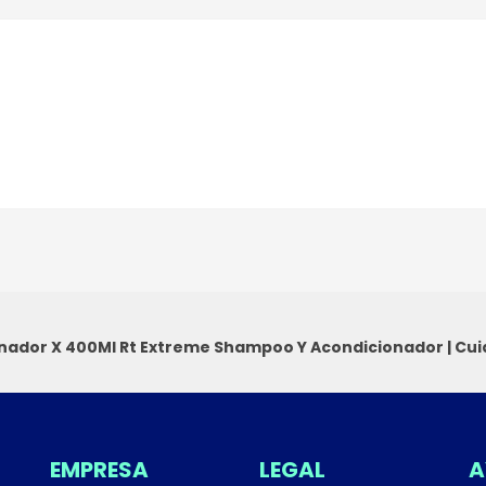
onador X 400Ml Rt Extreme
Shampoo Y Acondicionador
|
Cui
EMPRESA
LEGAL
A