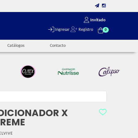
Invitado
Ingresar
Registro
0
Catálogos
Contacto
DICIONADOR X
TREME
ELVIVE