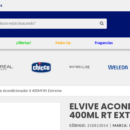
os
¡Ofertas!
Make Up
Fragancias
ve Acondicionador X 400Ml Rt Extreme
ELVIVE ACON
400ML RT EX
CÓDIGO:
210613014 |
MARCA: