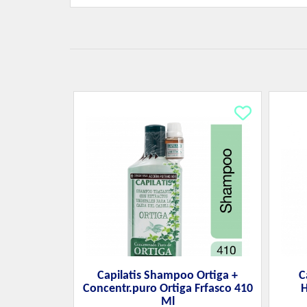
Capilatis Shampoo Ortiga +
C
Concentr.puro Ortiga Frfasco 410
H
Ml