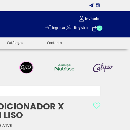
Invitado
Ingresar
Registro
0
Catálogos
Contacto
DICIONADOR X
 LISO
ELVIVE