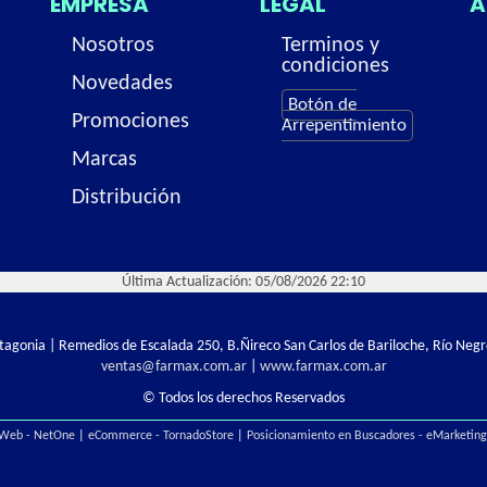
EMPRESA
LEGAL
A
Nosotros
Terminos y
condiciones
Novedades
Botón de
Promociones
Arrepentimiento
Marcas
Distribución
Última Actualización: 05/08/2026 22:10
Patagonia | Remedios de Escalada 250, B.Ñireco San Carlos de Bariloche, Río Negr
ventas@farmax.com.ar
|
www.farmax.com.ar
© Todos los derechos Reservados
 Web - NetOne
|
eCommerce - TornadoStore
|
Posicionamiento en Buscadores - eMarketin