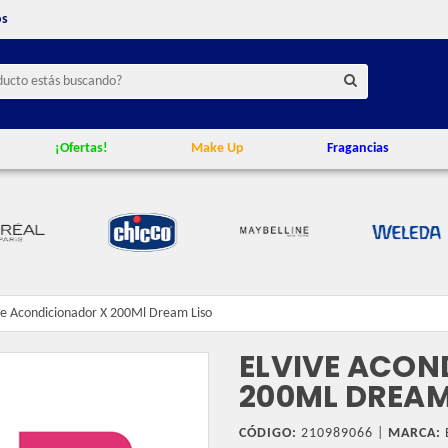
os
¡Ofertas!
Make Up
Fragancias
ve Acondicionador X 200Ml Dream Liso
ELVIVE ACON
200ML DREAM
CÓDIGO:
210989066 |
MARCA: