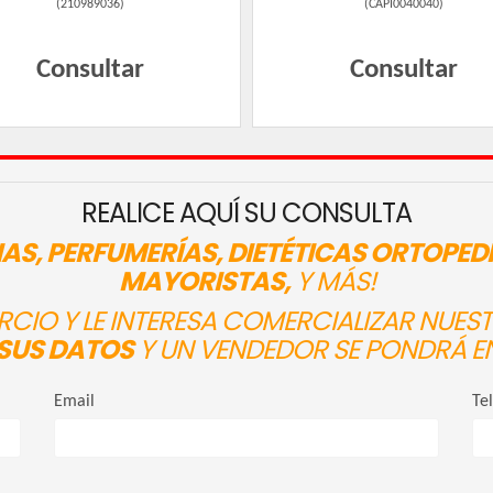
(
210989036
)
(
CAPI0040040
)
Consultar
Consultar
REALICE AQUÍ SU CONSULTA
AS, PERFUMERÍAS, DIETÉTICAS ORTOPED
MAYORISTAS,
Y MÁS!
ERCIO Y LE INTERESA COMERCIALIZAR NUE
SUS DATOS
Y UN VENDEDOR SE PONDRÁ E
Email
Te