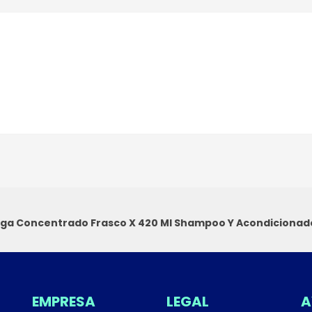
iga Concentrado Frasco X 420 Ml
Shampoo Y Acondicionad
EMPRESA
LEGAL
A