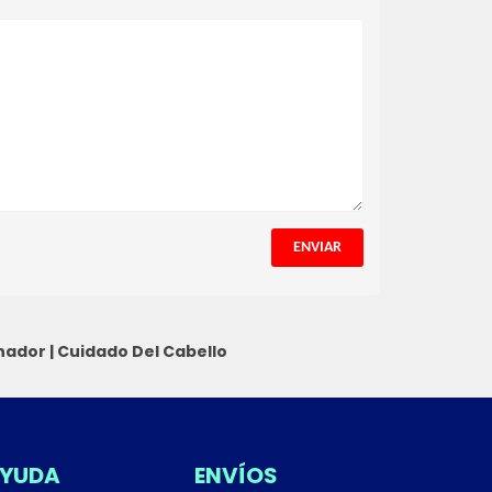
ENVIAR
nador
|
Cuidado Del Cabello
YUDA
ENVÍOS