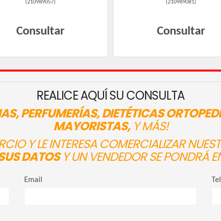
(
210989057
)
(
210989081
)
Consultar
Consultar
REALICE AQUÍ SU CONSULTA
AS, PERFUMERÍAS, DIETÉTICAS ORTOPED
MAYORISTAS,
Y MÁS!
ERCIO Y LE INTERESA COMERCIALIZAR NUE
SUS DATOS
Y UN VENDEDOR SE PONDRÁ E
Email
Te