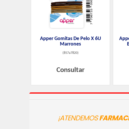
Apper Gomitas De Pelo X 6U
Appe
Marrones
(
857a7820
)
Consultar
¡ATENDEMOS
FARMACI