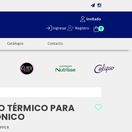
Invitado
Ingresar
Registro
0
Catálogos
Contacto
LO TÉRMICO PARA
ÓNICO
PPER