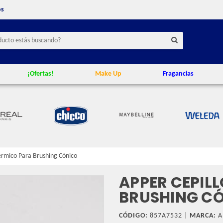
os
¡Ofertas!
Make Up
Fragancias
érmico Para Brushing Cónico
APPER CEPIL
BRUSHING C
CÓDIGO:
857A7532 |
MARCA:
A