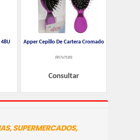
X 48U
Apper Cepillo De Cartera Cromado
(
857a7520
)
Consultar
IAS, SUPERMERCADOS,