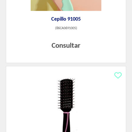
Cepillo 91005
(
86CA0691005
)
Consultar