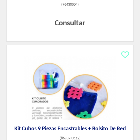
(
76430004
)
Consultar
Kit Cubos 9 Piezas Encastrables + Bolsito De Red
(
86SERKJ112
)