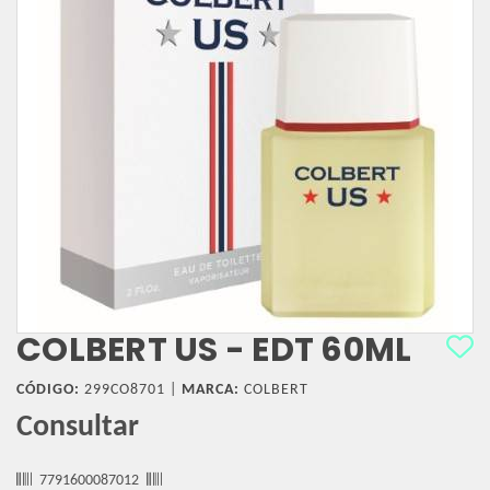
COLBERT US - EDT 60ML
CÓDIGO:
299CO8701 |
MARCA:
COLBERT
Consultar
7791600087012