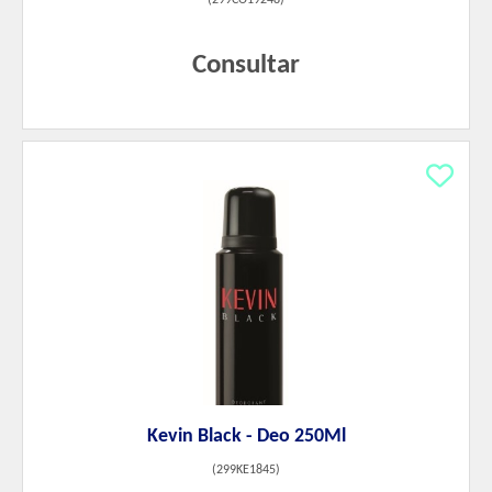
(
299CO19248
)
Consultar
Kevin Black - Deo 250Ml
(
299KE1845
)