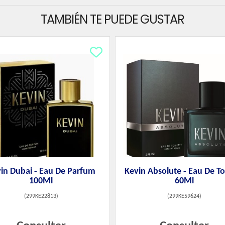
TAMBIÉN TE PUEDE GUSTAR
in Dubai - Eau De Parfum
Kevin Absolute - Eau De To
100Ml
60Ml
(
299KE22813
)
(
299KE59624
)