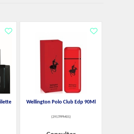
ilette
Wellington Polo Club Edp 90Ml
(
2917PPM01
)