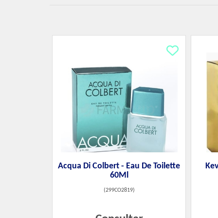
Acqua Di Colbert - Eau De Toilette
Kev
60Ml
(
299CO2819
)