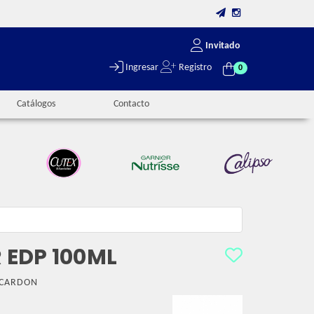
Invitado
Ingresar
Registro
0
Catálogos
Contacto
EDP 100ML
CARDON