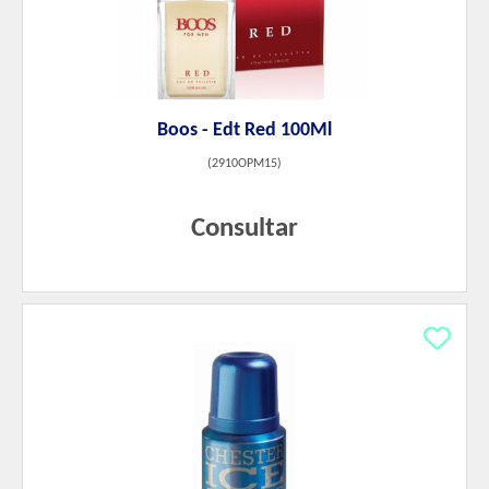
Boos - Edt Red 100Ml
(
2910OPM15
)
Consultar