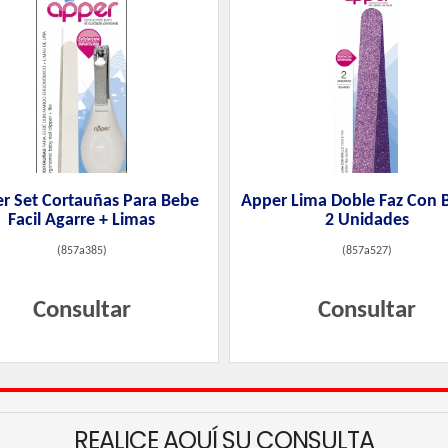
r Set Cortauñas Para Bebe
Apper Lima Doble Faz Con Br
Facil Agarre + Limas
2 Unidades
(
857a385
)
(
857a527
)
Consultar
Consultar
REALICE AQUÍ SU CONSULTA