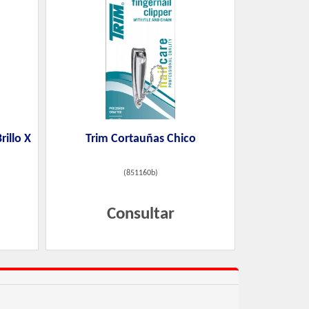
illo X
Trim Cortauñas Chico
(
851160b
)
Consultar