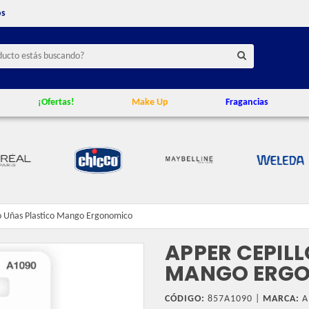
os
¡Ofertas!
Make Up
Fragancias
o Uñas Plastico Mango Ergonomico
APPER CEPIL
MANGO ERG
CÓDIGO:
857A1090 |
MARCA:
A