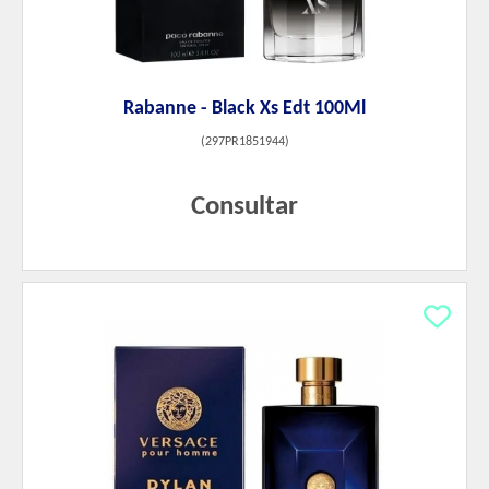
Rabanne - Black Xs Edt 100Ml
(
297PR1851944
)
Consultar