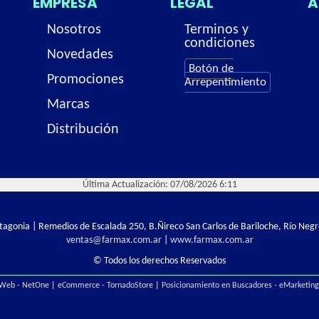
EMPRESA
LEGAL
A
Nosotros
Terminos y
condiciones
Novedades
Botón de
Promociones
Arrepentimiento
Marcas
Distribución
Última Actualización: 07/08/2026 6:11
Patagonia | Remedios de Escalada 250, B.Ñireco San Carlos de Bariloche, Río Negr
ventas@farmax.com.ar
|
www.farmax.com.ar
© Todos los derechos Reservados
 Web - NetOne
|
eCommerce - TornadoStore
|
Posicionamiento en Buscadores - eMarketin