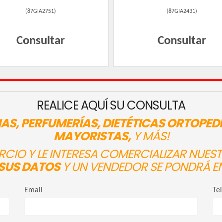
(
87GIA2751
)
(
87GIA2431
)
Consultar
Consultar
REALICE AQUÍ SU CONSULTA
AS, PERFUMERÍAS, DIETÉTICAS ORTOPED
MAYORISTAS,
Y MÁS!
ERCIO Y LE INTERESA COMERCIALIZAR NUE
SUS DATOS
Y UN VENDEDOR SE PONDRÁ E
Email
Te