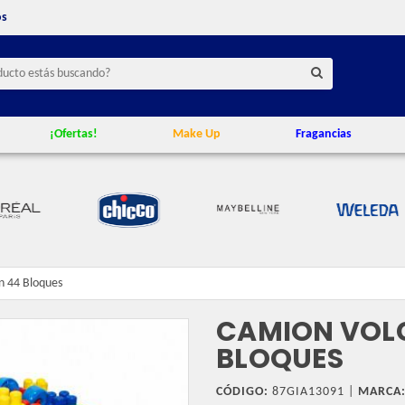
os
¡Ofertas!
Make Up
Fragancias
n 44 Bloques
CAMION VOL
BLOQUES
CÓDIGO:
87GIA13091 |
MARCA