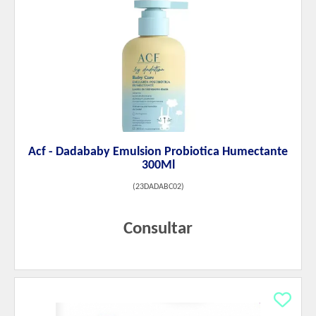
Acf - Dadababy Emulsion Probiotica Humectante
300Ml
(
23DADABC02
)
Consultar