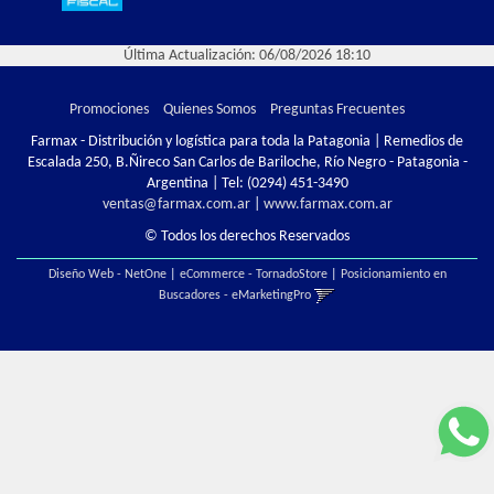
Última Actualización: 06/08/2026 18:10
Promociones
Quienes Somos
Preguntas Frecuentes
Farmax - Distribución y logística para toda la Patagonia | Remedios de
Escalada 250, B.Ñireco San Carlos de Bariloche, Río Negro - Patagonia -
Argentina | Tel:
(0294) 451-3490
ventas@farmax.com.ar
|
www.farmax.com.ar
© Todos los derechos Reservados
Diseño Web - NetOne
|
eCommerce - TornadoStore
|
Posicionamiento en
Buscadores - eMarketingPro