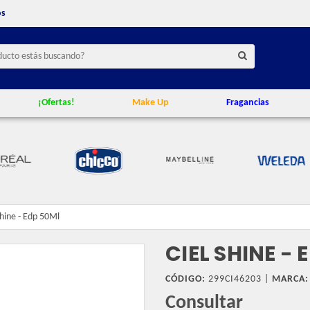
os
¡Ofertas!
Make Up
Fragancias
Shine - Edp 50Ml
CIEL SHINE - 
CÓDIGO:
299CI46203 |
MARCA:
Consultar