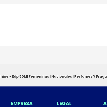
Shine - Edp 50Ml
Femeninas
|
Nacionales
|
Perfumes Y Fraga
EMPRESA
LEGAL
A