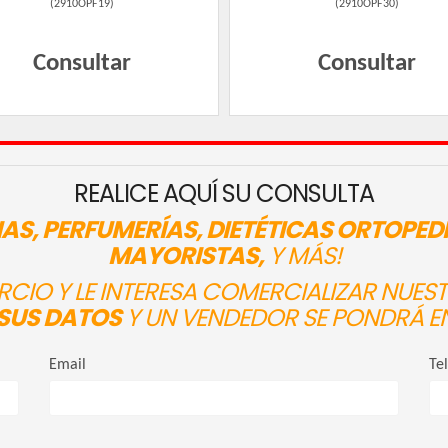
(
2910OPF19
)
(
2910OPF30
)
Consultar
Consultar
REALICE AQUÍ SU CONSULTA
AS, PERFUMERÍAS, DIETÉTICAS ORTOPED
MAYORISTAS,
Y MÁS!
ERCIO Y LE INTERESA COMERCIALIZAR NUE
SUS DATOS
Y UN VENDEDOR SE PONDRÁ E
Email
Te