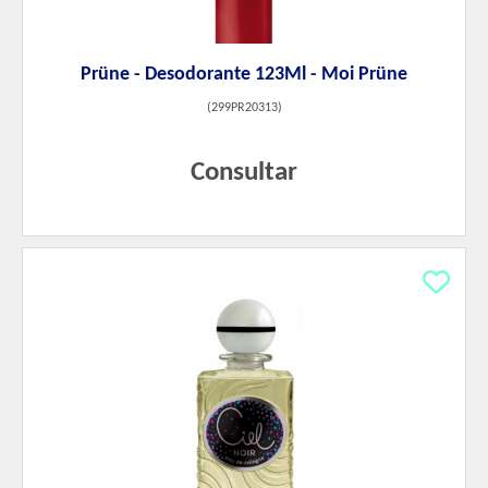
Prüne - Desodorante 123Ml - Moi Prüne
(
299PR20313
)
Consultar