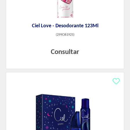
Ciel Love - Desodorante 123Ml
(
299CI61925
)
Consultar