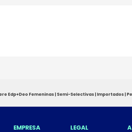
iere Edp+Deo
Femeninas
|
Semi-Selectivas
|
Importados
|
Pe
EMPRESA
LEGAL
A