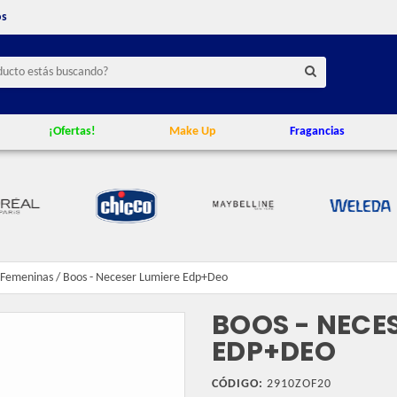
os
¡Ofertas!
Make Up
Fragancias
Femeninas
/
Boos - Neceser Lumiere Edp+Deo
BOOS - NECE
EDP+DEO
CÓDIGO:
2910ZOF20