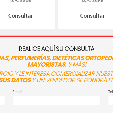
(
297AB1815508
)
(
297AB1823843
)
Consultar
Consultar
REALICE AQUÍ SU CONSULTA
AS, PERFUMERÍAS, DIETÉTICAS ORTOPED
MAYORISTAS,
Y MÁS!
ERCIO Y LE INTERESA COMERCIALIZAR NUE
SUS DATOS
Y UN VENDEDOR SE PONDRÁ E
Email
Te