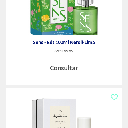
Sens - Edt 100Ml Nerolí-Lima
(
299SE36036
)
Consultar