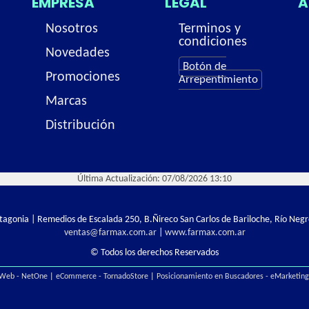
EMPRESA
LEGAL
A
Nosotros
Terminos y
condiciones
Novedades
Botón de
Promociones
Arrepentimiento
Marcas
Distribución
Última Actualización: 07/08/2026 13:10
Patagonia | Remedios de Escalada 250, B.Ñireco San Carlos de Bariloche, Río Negr
ventas@farmax.com.ar
|
www.farmax.com.ar
© Todos los derechos Reservados
 Web - NetOne
|
eCommerce - TornadoStore
|
Posicionamiento en Buscadores - eMarketin