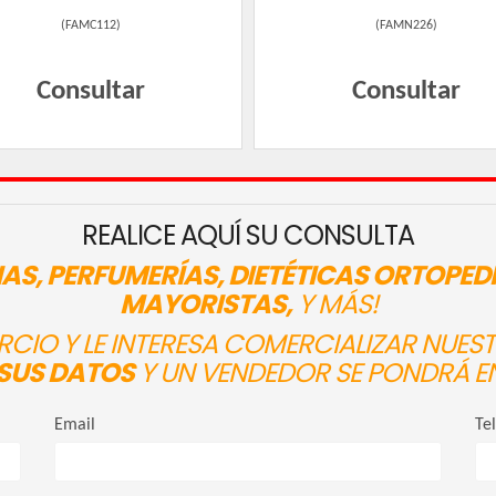
(
FAMC112
)
(
FAMN226
)
Consultar
Consultar
REALICE AQUÍ SU CONSULTA
AS, PERFUMERÍAS, DIETÉTICAS ORTOPED
MAYORISTAS,
Y MÁS!
ERCIO Y LE INTERESA COMERCIALIZAR NUE
SUS DATOS
Y UN VENDEDOR SE PONDRÁ E
Email
Te