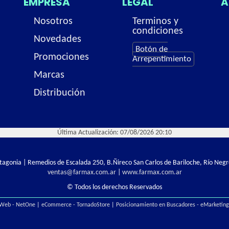
EMPRESA
LEGAL
A
Nosotros
Terminos y
condiciones
Novedades
Botón de
Promociones
Arrepentimiento
Marcas
Distribución
Última Actualización: 07/08/2026 20:10
Patagonia | Remedios de Escalada 250, B.Ñireco San Carlos de Bariloche, Río Negr
ventas@farmax.com.ar
|
www.farmax.com.ar
© Todos los derechos Reservados
 Web - NetOne
|
eCommerce - TornadoStore
|
Posicionamiento en Buscadores - eMarketin