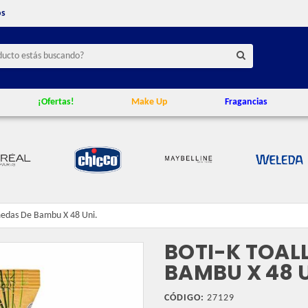
os
¡Ofertas!
Make Up
Fragancias
umedas De Bambu X 48 Uni.
BOTI-K TOAL
BAMBU X 48 U
CÓDIGO:
27129