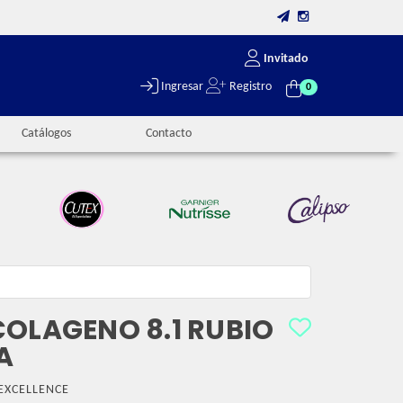
Invitado
Ingresar
Registro
0
Catálogos
Contacto
COLAGENO 8.1 RUBIO
A
EXCELLENCE