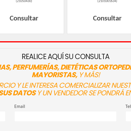
(
21050430
)
(
2101001634
)
Consultar
Consultar
REALICE AQUÍ SU CONSULTA
AS, PERFUMERÍAS, DIETÉTICAS ORTOPED
MAYORISTAS,
Y MÁS!
ERCIO Y LE INTERESA COMERCIALIZAR NUE
SUS DATOS
Y UN VENDEDOR SE PONDRÁ E
Email
Te