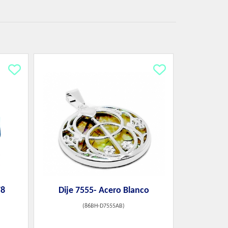
78
Dije 7555- Acero Blanco
(
86BH-D7555AB
)