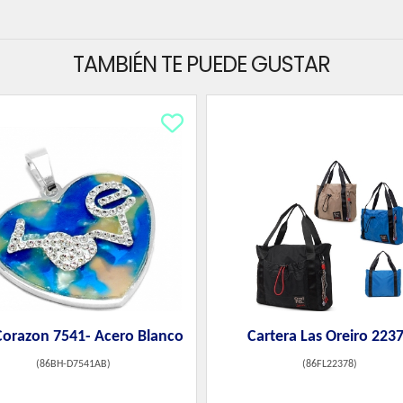
TAMBIÉN TE PUEDE GUSTAR
Corazon 7541- Acero Blanco
Cartera Las Oreiro 223
(
86BH-D7541AB
)
(
86FL22378
)