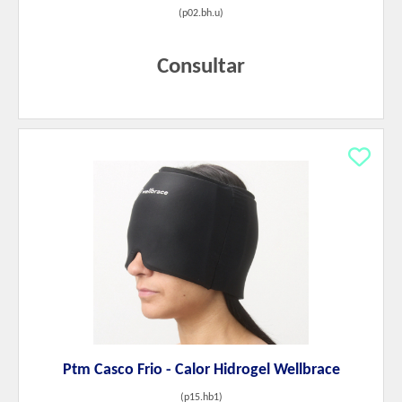
(
p02.bh.u
)
Consultar
Ptm Casco Frio - Calor Hidrogel Wellbrace
(
p15.hb1
)