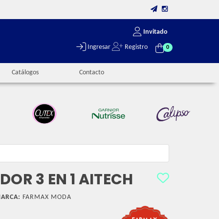
Invitado
Ingresar
Registro
0
Catálogos
Contacto
DOR 3 EN 1 AITECH
ARCA:
FARMAX MODA