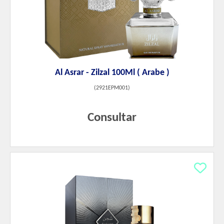
Al Asrar - Zilzal 100Ml ( Arabe )
(
2921EPM001
)
Consultar