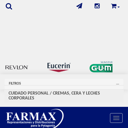
FILTROS
CUIDADO PERSONAL
/
CREMAS, CERA Y LECHES
CORPORALES
Se encontraron
46
productos
Toggle 