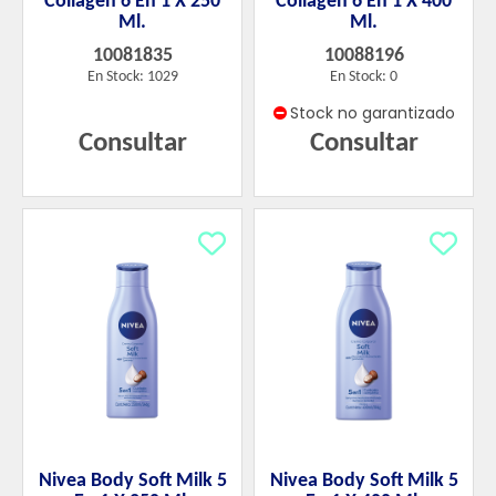
Collagen 6 En 1 X 250
Collagen 6 En 1 X 400
Ml.
Ml.
10081835
10088196
En Stock: 1029
En Stock: 0
Stock no garantizado
Consultar
Consultar
Nivea Body Soft Milk 5
Nivea Body Soft Milk 5