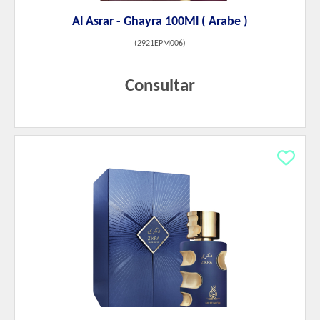
Al Asrar - Ghayra 100Ml ( Arabe )
(
2921EPM006
)
Consultar