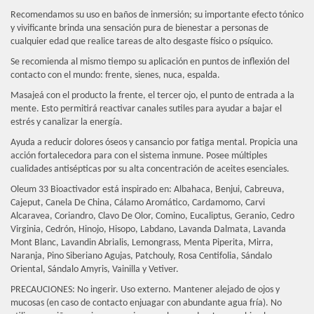
Recomendamos su uso en baños de inmersión; su importante efecto tónico
y vivificante brinda una sensación pura de bienestar a personas de
cualquier edad que realice tareas de alto desgaste físico o psíquico.
Se recomienda al mismo tiempo su aplicación en puntos de inflexión del
contacto con el mundo: frente, sienes, nuca, espalda.
Masajeá con el producto la frente, el tercer ojo, el punto de entrada a la
mente. Esto permitirá reactivar canales sutiles para ayudar a bajar el
estrés y canalizar la energía.
Ayuda a reducir dolores óseos y cansancio por fatiga mental. Propicia una
acción fortalecedora para con el sistema inmune. Posee múltiples
cualidades antisépticas por su alta concentración de aceites esenciales.
Oleum 33 Bioactivador está inspirado en:
Albahaca, Benjui, Cabreuva,
Cajeput, Canela De China, Cálamo Aromático, Cardamomo, Carvi
Alcaravea, Coriandro, Clavo De Olor, Comino, Eucaliptus, Geranio, Cedro
Virginia, Cedrón, Hinojo, Hisopo, Labdano, Lavanda Dalmata, Lavanda
Mont Blanc, Lavandin Abrialis, Lemongrass, Menta Piperita, Mirra,
Naranja, Pino Siberiano Agujas, Patchouly, Rosa Centifolia, Sándalo
Oriental, Sándalo Amyris, Vainilla y Vetiver.
PRECAUCIONES:
No ingerir. Uso externo. Mantener alejado de ojos y
mucosas (en caso de contacto enjuagar con abundante agua fría). No