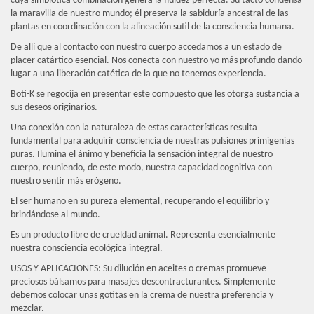
cuya simbiótica combinación genera la fluidez perfecta. Su tacto condensa
la maravilla de nuestro mundo; él preserva la sabiduría ancestral de las
plantas en coordinación con la alineación sutil de la consciencia humana.
De allí que al contacto con nuestro cuerpo accedamos a un estado de
placer catártico esencial. Nos conecta con nuestro yo más profundo dando
lugar a una liberación catética de la que no tenemos experiencia.
Boti-K se regocija en presentar este compuesto que les otorga sustancia a
sus deseos originarios.
Una conexión con la naturaleza de estas características resulta
fundamental para adquirir consciencia de nuestras pulsiones primigenias
puras. Ilumina el ánimo y beneficia la sensación integral de nuestro
cuerpo, reuniendo, de este modo, nuestra capacidad cognitiva con
nuestro sentir más erógeno.
El ser humano en su pureza elemental, recuperando el equilibrio y
brindándose al mundo.
Es un producto libre de crueldad animal. Representa esencialmente
nuestra consciencia ecológica integral.
USOS Y APLICACIONES:
Su dilución en aceites o cremas promueve
preciosos bálsamos para masajes descontracturantes. Simplemente
debemos colocar unas gotitas en la crema de nuestra preferencia y
mezclar.