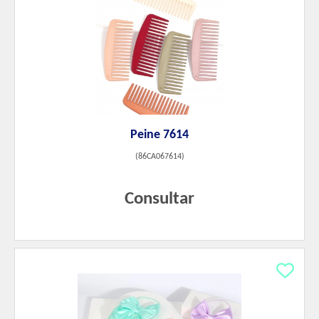
Peine 7614
(
86CA067614
)
Consultar