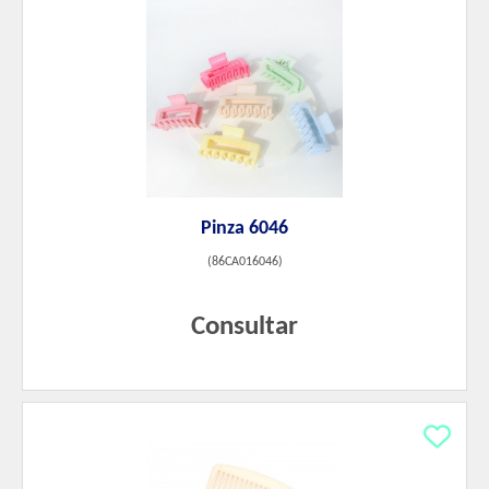
Pinza 6046
(
86CA016046
)
Consultar