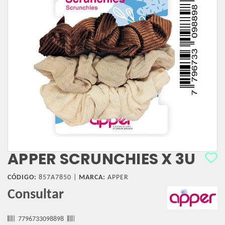
APPER SCRUNCHIES X 3U
CÓDIGO:
857A7850 |
MARCA:
APPER
Consultar
7796733098898