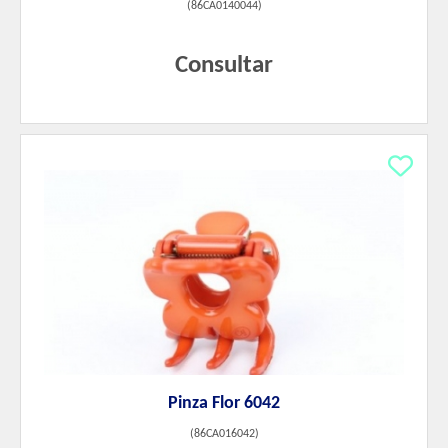
(
86CA0140044
)
Consultar
Pinza Flor 6042
(
86CA016042
)