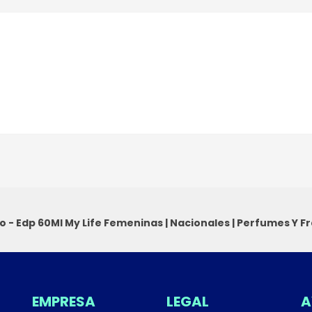
o - Edp 60Ml My Life
Femeninas
|
Nacionales
|
Perfumes Y F
EMPRESA
LEGAL
A