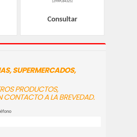
(
299PC84325
)
Consultar
IAS, SUPERMERCADOS,
STROS PRODUCTOS,
N CONTACTO A LA BREVEDAD.
léfono