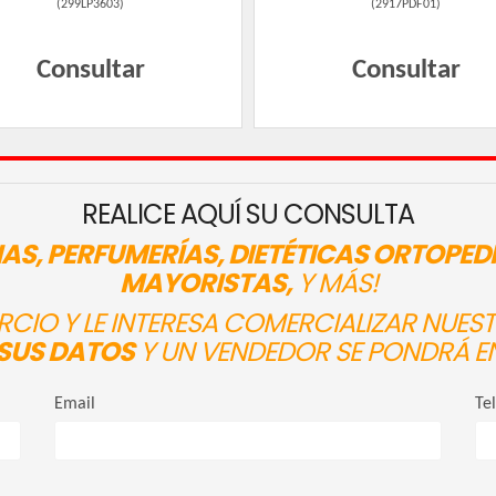
(
299LP3603
)
(
2917PDF01
)
Consultar
Consultar
REALICE AQUÍ SU CONSULTA
AS, PERFUMERÍAS, DIETÉTICAS ORTOPED
MAYORISTAS,
Y MÁS!
ERCIO Y LE INTERESA COMERCIALIZAR NUE
SUS DATOS
Y UN VENDEDOR SE PONDRÁ E
Email
Te