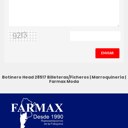
ENVIAR
Botinero Head 28517
Billeteras/Ficheros
|
Marroquinería
|
Farmax Moda