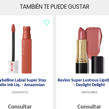
TAMBIÉN TE PUEDE GUSTAR
belline Labial Super Stay
Revlon Super Lustrous Lipst
tte Ink Liq. - Amazonian
- Daylight Delight
(
2152543711
)
(
2605153802
)
Consultar
Consultar