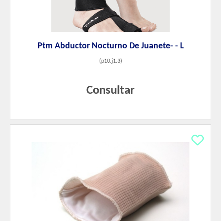
Ptm Abductor Nocturno De Juanete- - L
(
p10.j1.3
)
Consultar