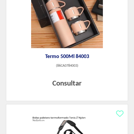
Termo 500Ml 84003
(
86CA0784003
)
Consultar