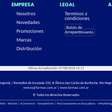
EMPRESA
LEGAL
A
Nosotros
Terminos y
condiciones
Novedades
Botón de
Promociones
Arrepentimiento
Marcas
Distribución
Última Actualización: 07/08/2026 22:11
Patagonia | Remedios de Escalada 250, B.Ñireco San Carlos de Bariloche, Río Negr
ventas@farmax.com.ar
|
www.farmax.com.ar
© Todos los derechos Reservados
 Web - NetOne
|
eCommerce - TornadoStore
|
Posicionamiento en Buscadores - eMarketin