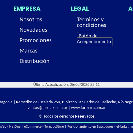
EMPRESA
LEGAL
A
Nosotros
Terminos y
condiciones
Novedades
Botón de
Promociones
Arrepentimiento
Marcas
Distribución
Última Actualización: 06/08/2026 22:11
Patagonia | Remedios de Escalada 250, B.Ñireco San Carlos de Bariloche, Río Negr
ventas@farmax.com.ar
|
www.farmax.com.ar
© Todos los derechos Reservados
 Web - NetOne
|
eCommerce - TornadoStore
|
Posicionamiento en Buscadores - eMarketin