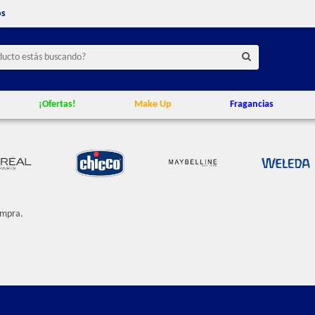
os
¡Ofertas!
Make Up
Fragancias
ompra.