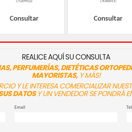
(
75209922
)
(
76360011
)
Consultar
Consultar
REALICE AQUÍ SU CONSULTA
AS, PERFUMERÍAS, DIETÉTICAS ORTOPED
MAYORISTAS,
Y MÁS!
ERCIO Y LE INTERESA COMERCIALIZAR NUE
SUS DATOS
Y UN VENDEDOR SE PONDRÁ E
Email
Te