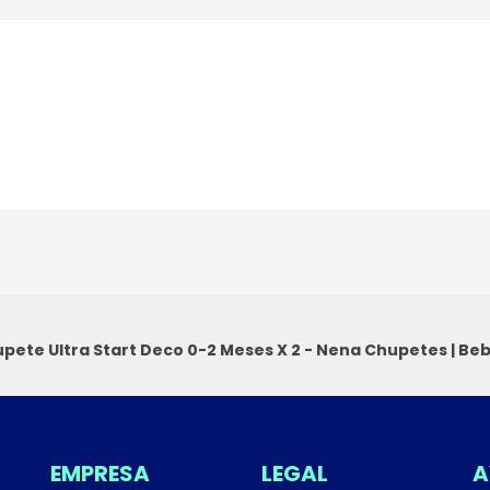
pete Ultra Start Deco 0-2 Meses X 2 - Nena
Chupetes
|
Beb
EMPRESA
LEGAL
A