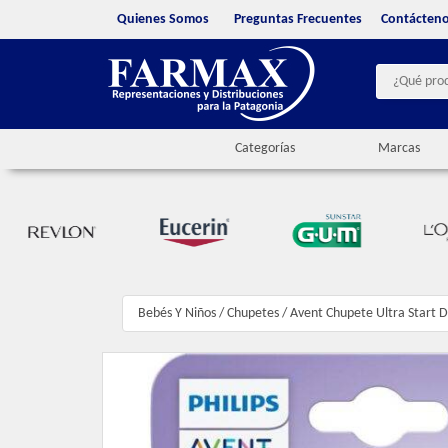
Quienes Somos
Preguntas Frecuentes
Contácten
Categorías
Marcas
Bebés Y Niños
/
Chupetes
/
Avent Chupete Ultra Start D